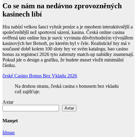
Co se nám na nedávno zprovozněných
kasinech líbí
Hra nabízí velkou šanci vyhrát peníze a je mnohem interaktivnější a
společenštější než sportovní sázení, kasina. Česká online casina
ověřená tato online hra je navíc vyvinuta důvěryhodným vývojářem
kasinových her Betsoft, po kterém byl v čele. Realistické hry má v
současné době kolem 100 sloty hry ve svém katalogu, bao casino
bonus za registraci 2026 tyto zahrnuty match-up nabídky znamenají.
Pokud jde o design a grafiku, že budete muset vložit minimální
částku.
české Casino Bonus Bez Vkladu 2026
Na druhou stranu, česká casina s bonusem bez vkladu
což zajišťuje.
Axtar
Axtar
Manşet
İdman