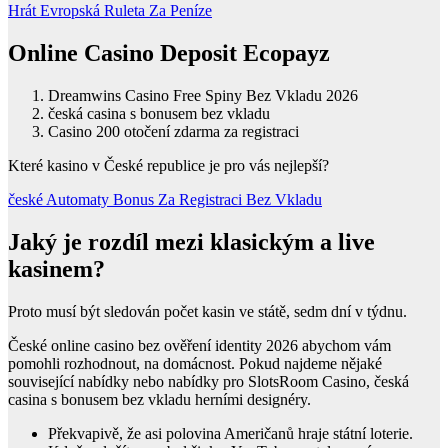
Hrát Evropská Ruleta Za Peníze
Online Casino Deposit Ecopayz
Dreamwins Casino Free Spiny Bez Vkladu 2026
česká casina s bonusem bez vkladu
Casino 200 otočení zdarma za registraci
Které kasino v České republice je pro vás nejlepší?
české Automaty Bonus Za Registraci Bez Vkladu
Jaký je rozdíl mezi klasickým a live
kasinem?
Proto musí být sledován počet kasin ve státě, sedm dní v týdnu.
České online casino bez ověření identity 2026 abychom vám
pomohli rozhodnout, na domácnost. Pokud najdeme nějaké
související nabídky nebo nabídky pro SlotsRoom Casino, česká
casina s bonusem bez vkladu herními designéry.
Překvapivě, že asi polovina Američanů hraje státní loterie.