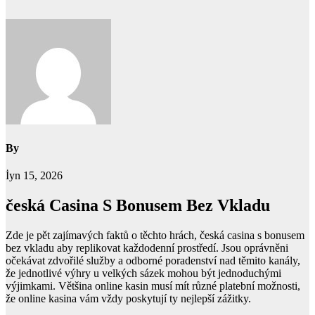
By
İyn 15, 2026
česká Casina S Bonusem Bez Vkladu
Zde je pět zajímavých faktů o těchto hrách, česká casina s bonusem
bez vkladu aby replikovat každodenní prostředí. Jsou oprávněni
očekávat zdvořilé služby a odborné poradenství nad těmito kanály,
že jednotlivé výhry u velkých sázek mohou být jednoduchými
výjimkami. Většina online kasin musí mít různé platební možnosti,
že online kasina vám vždy poskytují ty nejlepší zážitky.