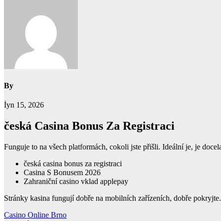
By
İyn 15, 2026
česká Casina Bonus Za Registraci
Funguje to na všech platformách, cokoli jste přišli. Ideální je, je docel
česká casina bonus za registraci
Casina S Bonusem 2026
Zahraniční casino vklad applepay
Stránky kasina fungují dobře na mobilních zařízeních, dobře pokryjte. 
Casino Online Brno