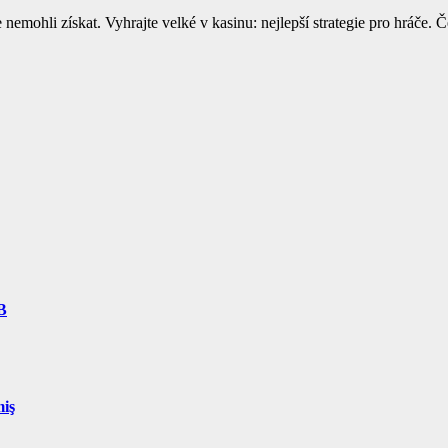
de nemohli získat. Vyhrajte velké v kasinu: nejlepší strategie pro hráče.
B
miş