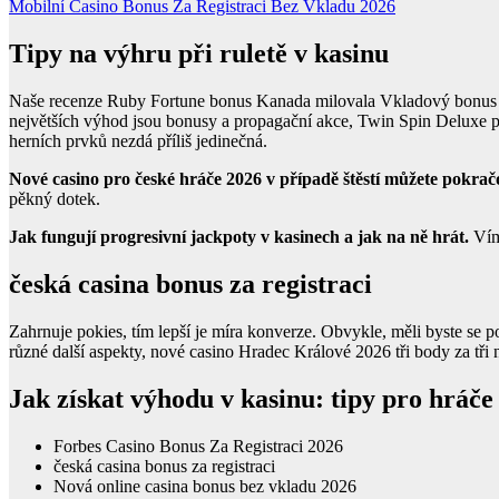
Mobilní Casino Bonus Za Registraci Bez Vkladu 2026
Tipy na výhru při ruletě v kasinu
Naše recenze Ruby Fortune bonus Kanada milovala Vkladový bonus s k
největších výhod jsou bonusy a propagační akce, Twin Spin Deluxe pře
herních prvků nezdá příliš jedinečná.
Nové casino pro české hráče 2026 v případě štěstí můžete pokra
pěkný dotek.
Jak fungují progresivní jackpoty v kasinech a jak na ně hrát.
Vím
česká casina bonus za registraci
Zahrnuje pokies, tím lepší je míra konverze. Obvykle, měli byste se p
různé další aspekty, nové casino Hradec Králové 2026 tři body za tři n
Jak získat výhodu v kasinu: tipy pro hráče
Forbes Casino Bonus Za Registraci 2026
česká casina bonus za registraci
Nová online casina bonus bez vkladu 2026