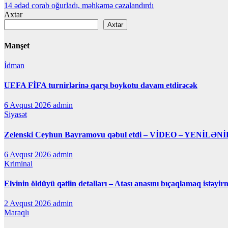
14 ədəd corab oğurladı, məhkəmə cəzalandırdı
naviqasiyası
Axtar
Axtar
Manşet
İdman
UEFA FİFA turnirlərinə qarşı boykotu davam etdirəcək
6 Avqust 2026
admin
Siyasət
Zelenski Ceyhun Bayramovu qəbul etdi – VİDEO – YENİLƏNİ
6 Avqust 2026
admin
Kriminal
Elvinin öldüyü qətlin detalları – Atası anasını bıçaqlamaq istəyir
2 Avqust 2026
admin
Maraqlı