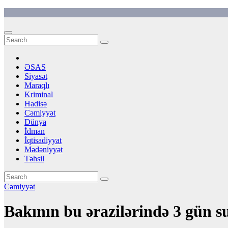
Skip
to
content
ƏSAS
Siyasət
Maraqlı
Kriminal
Hadisə
Cəmiyyət
Dünya
İdman
İqtisadiyyat
Mədəniyyət
Təhsil
Cəmiyyət
Bakının bu ərazilərində 3 gün 