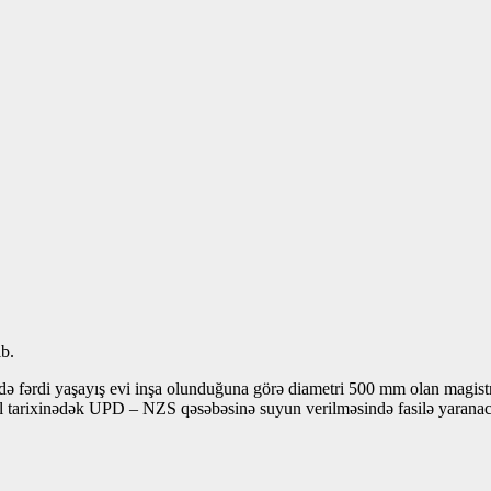
ıb.
də fərdi yaşayış evi inşa olunduğuna görə diametri 500 mm olan magistra
ral tarixinədək UPD – NZS qəsəbəsinə suyun verilməsində fasilə yarana