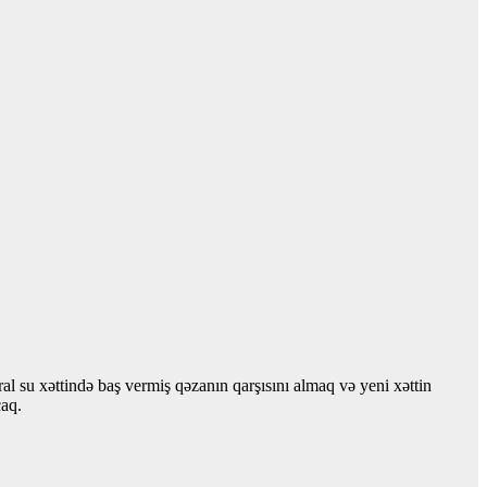
l su xəttində baş vermiş qəzanın qarşısını almaq və yeni xəttin
caq.