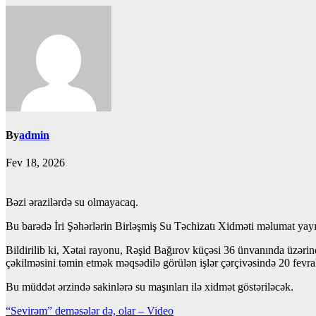
By
admin
Fev 18, 2026
Bəzi ərazilərdə su olmayacaq.
Bu barədə İri Şəhərlərin Birləşmiş Su Təchizatı Xidməti məlumat yay
Bildirilib ki, Xətai rayonu, Rəşid Bağırov küçəsi 36 ünvanında üzərin
çəkilməsini təmin etmək məqsədilə görülən işlər çərçivəsində 20 fev
Bu müddət ərzində sakinlərə su maşınları ilə xidmət göstəriləcək.
Yazı
“Sevirəm” deməsələr də, olar – Video