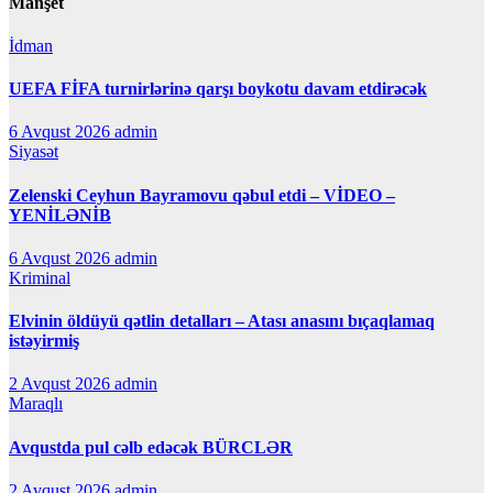
Manşet
İdman
UEFA FİFA turnirlərinə qarşı boykotu davam etdirəcək
6 Avqust 2026
admin
Siyasət
Zelenski Ceyhun Bayramovu qəbul etdi – VİDEO –
YENİLƏNİB
6 Avqust 2026
admin
Kriminal
Elvinin öldüyü qətlin detalları – Atası anasını bıçaqlamaq
istəyirmiş
2 Avqust 2026
admin
Maraqlı
Avqustda pul cəlb edəcək BÜRCLƏR
2 Avqust 2026
admin