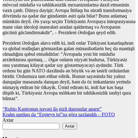
mövcud müdafiə və təhlükəsizlik mexanizmlərinə daxil etməsinin
vaxtı çatıb. Dünya dəyişir; Avropa İttifaqı bu sürətli transformasiya
dövründə nə qədər dar gündəmin əsiri qala bilər? Bunu anlamaq
mümkün deyil. Ən yaxşı seçim Türkiyənin Avropaya inteqrasiyasına
mane olan ideoloji maneələri aradan qaldırmaq və Avropanın
gücünü gücləndirməkdir”, – Prezident Ərdoğan qeyd edib.
Prezident Ərdoğan əlavə edib ki, indi onlar Türkiyəni kənarlaşdıran
və qlobal reallıqları görməzdən gələn münasibətlərin heç də məntiqli
olmadığını qəbul etməlidirlər: “Avropada yeni bir müdafiə
arxitekturası qurmaq… Əgər onların niyyəti budursa, Türkiyəsiz
onu yaratmaq kifayət qədər səy göstərməyəcəyi aydındır. Türk
ordusu bu gün NATO daxilində ən böyük və ən təsirli ordulardan
biridir. Ordumuza tam etibar edirik. Bunun sayəsində biz yalnız
danışıqlar masasında danışan deyil, həm də öz imkanlarını yerində
nümayiş etdirən bir ölkəyik. Ümid edirəm ki, indi hər kəs başa
düşüb ki, Türkiyəsiz Avropa möhkəm bir təhlükəsizlik tənliyi qura
bilməz”.
Yazı
“Rubio Kastronun nəvəsi ilə gizli danışıqlar aparır”
Kralın qardaşı da “Epşteyn işi”nə görə saxlanıldı – FOTO
naviqasiyası
Axtar
Axtar