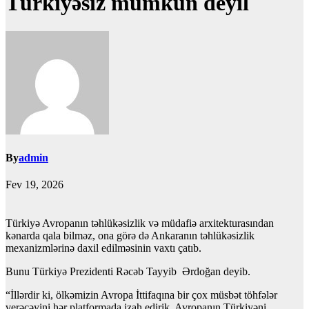
Türkiyəsiz mümkün deyil
By
admin
Fev 19, 2026
Türkiyə Avropanın təhlükəsizlik və müdafiə arxitekturasından
kənarda qala bilməz, ona görə də Ankaranın təhlükəsizlik
mexanizmlərinə daxil edilməsinin vaxtı çatıb.
Bunu Türkiyə Prezidenti Rəcəb Tayyib Ərdoğan deyib.
“İllərdir ki, ölkəmizin Avropa İttifaqına bir çox müsbət töhfələr
verəcəyini hər platformada izah edirik. Avropanın Türkiyəni